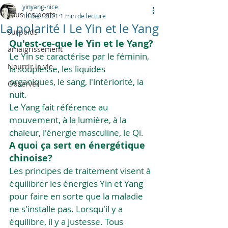
yinyang-nice
Tous les posts
18 déc. 2021
1 min de lecture
La polarité I Le Yin et le Yang
surpoids
Qu'est-ce-que le Yin et le Yang?
amaigrissement
Le Yin se caractérise par le féminin, 
Nourrir la vie
la souplesse, les liquides 
organiques, le sang, l'intériorité, la 
Observer
nuit.
Le Yang fait référence au 
mouvement, à la lumière, à la 
chaleur, l'énergie masculine, le Qi.
A quoi ça sert en énergétique 
chinoise?
Les principes de traitement visent à 
équilibrer les énergies Yin et Yang 
pour faire en sorte que la maladie 
ne s'installe pas. Lorsqu'il y a 
équilibre, il y a justesse. Tous 