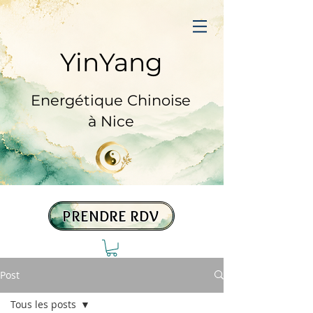
YinYang
Prendre RDV
Energétique Chinoise
à Nice
PRENDRE RDV
Post
Tous les posts