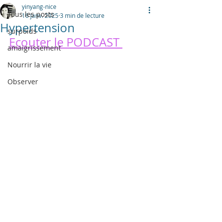
yinyang-nice
Tous les posts
16 janv. 2025
3 min de lecture
Hypertension
surpoids
Ecouter le PODCAST 
amaigrissement
Nourrir la vie
Observer