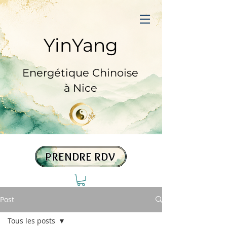
YinYang
Prendre RDV
Energétique Chinoise
à Nice
PRENDRE RDV
Post
Tous les posts