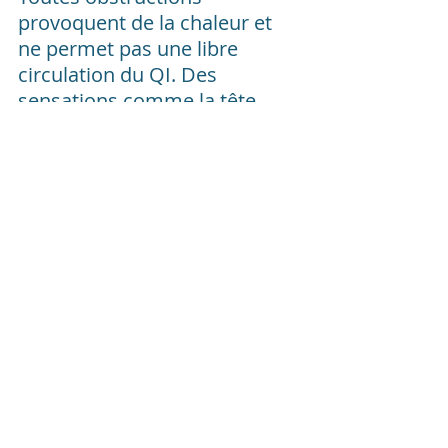
provoquent de la chaleur et 
ne permet pas une libre 
circulation du QI. Des 
sensations comme la tête 
lourde, comme avoir la tête 
dans du coton peuvent se 
manifester. Les patients 
présentent des vertiges, des 
nausées, parfois même des 
vomissements, une poitrine 
distendue, la bouche amère 
ou pâteuse et la soif est plutôt 
légère.
L'enduit de la langue est gras 
et épais tandis que les pouls 
seront en corde et glissants.