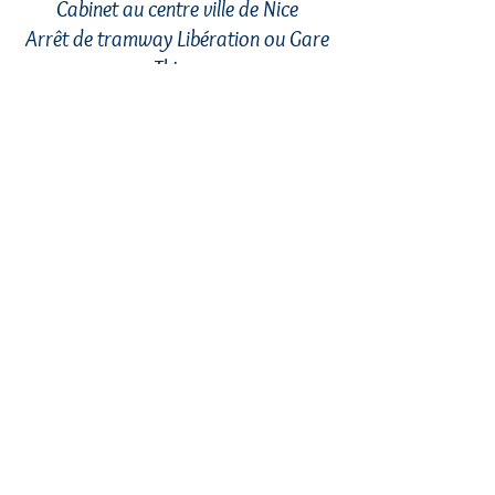
Cabinet au centre ville de Nice
Arrêt de tramway Libération ou Gare
Thiers
9 rue Trachel
06000 Nice
0616427349
Consultations Lundi/ Mardi/ Mercredi
Téléconsultation et initiation Jeudi/
Vendredi
Atelier Relaxation sur demande
Accueil