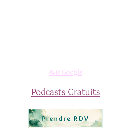
Soins
Développement personnel
Méditations
Atelier initiation
Boutique
Contact
Blog
Avis Google
Podcasts Grat
uits
Prendre RDV