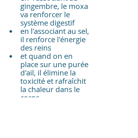
gingembre, le moxa 
va renforcer le 
système digestif
en l'associant au sel, 
il renforce l'énergie 
des reins
et quand on en 
place sur une purée 
d'ail, il élimine la 
toxicité et rafraîchit 
la chaleur dans le 
corps.
Il y a tout de même des 
contre-indications : on 
n'utilise pas de moxa sur 
une personne trop faible 