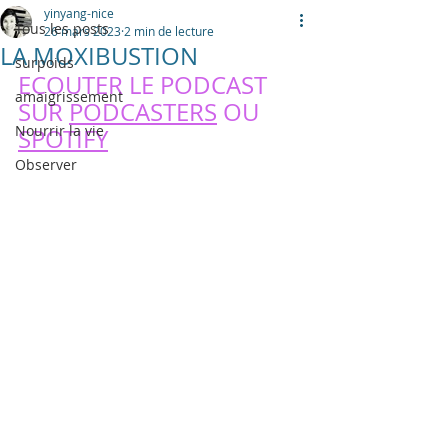
yinyang-nice
Tous les posts
26 mars 2023
2 min de lecture
LA MOXIBUSTION
surpoids
ECOUTER LE PODCAST 
amaigrissement
SUR 
PODCASTERS
 OU 
Nourrir la vie
SPOTIFY
Observer