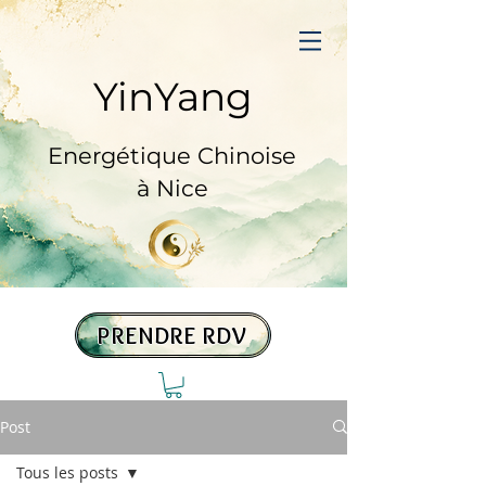
YinYang
Prendre RDV
Energétique Chinoise
à Nice
PRENDRE RDV
Post
Tous les posts